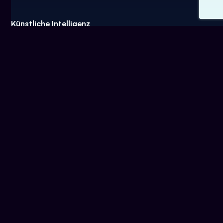
Künstliche Intelligenz
Anwendungsfälle
Blog
Success Stories
KI Förderung
© 2026 KI Company GmbH | Made with ♥ in Linz
🇦🇹 | Alle Rechte vorbehalten.
AGB