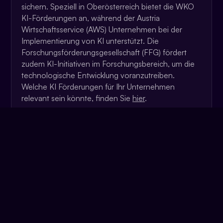
sichern. Speziell in Oberösterreich bietet die WKO
KI-Förderungen an, während der Austria
Wirtschaftsservice (AWS) Unternehmen bei der
Implementierung von KI unterstützt. Die
Forschungsförderungsgesellschaft (FFG) fördert
zudem KI-Initiativen im Forschungsbereich, um die
technologische Entwicklung voranzutreiben.
Welche KI Förderungen für Ihr Unternehmen
relevant sein könnte, finden Sie
hier
.
Können auch kleinere Unternehmen von
KI profitieren?
Bislang galt die Implementierung künstlicher
Intelligenz als ein komplexer und langwieriger
Prozess. Daher war der Zugang zu
dieser Technologie hauptsächlich großen
Unternehmen und Konzernen mit entsprechenden