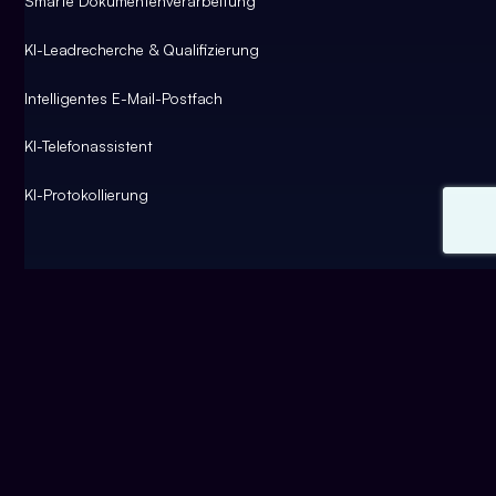
Smarte Dokumentenverarbeitung
KI-Leadrecherche & Qualifizierung
Intelligentes E-Mail-Postfach
KI-Telefonassistent
KI-Protokollierung
KI Company
Über KI Company
Podcast KI-Werkstatt
Offene Stellen
Kontakt