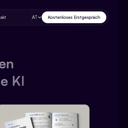
AT
Kostenloses Erstgespräch
akt
en
e KI