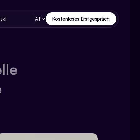
AT
Kostenloses Erstgespräch
akt
lle
e