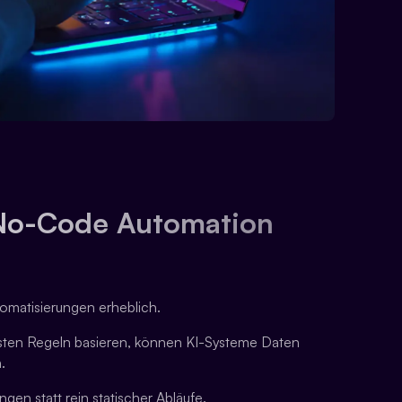
 No-Code Automation
utomatisierungen erheblich.
esten Regeln basieren, können KI-Systeme Daten
.
gen statt rein statischer Abläufe.