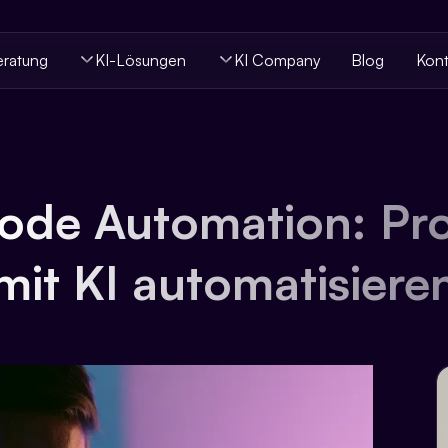
eratung
KI-Lösungen
KI Company
Blog
Kont
de Automation: Pr
mit KI automatisiere