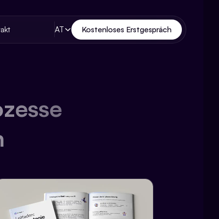
AT
Kostenloses Erstgespräch
akt
ozesse
n