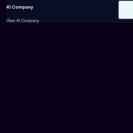
KI Company
Über KI Company
Podcast KI-Werkstatt
Offene Stellen
Kontakt
Künstliche Intelligenz
Anwendungsfälle
Blog
Success Stories