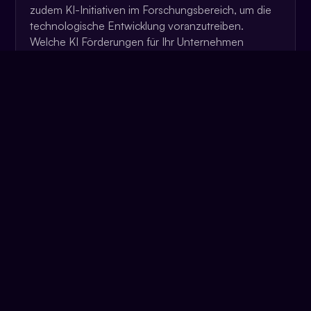
zudem KI-Initiativen im Forschungsbereich, um die
technologische Entwicklung voranzutreiben.
Welche KI Förderungen für Ihr Unternehmen
relevant sein könnte, finden Sie
hier
.
Können auch kleinere Unternehmen von
KI profitieren?
Bislang galt die Implementierung künstlicher
Intelligenz als ein komplexer und langwieriger
Prozess. Daher war der Zugang zu
dieser Technologie hauptsächlich großen
Unternehmen und Konzernen mit entsprechenden
finanziellen Mitteln vorbehalten. Mit der
Veröffentlichung von ChatGPT im November 2022
hat sich diese Situation jedoch gewandelt. Dank
einer Vielzahl öffentlich zugänglicher und
kosteneffizienter KI-Tools können nun auch